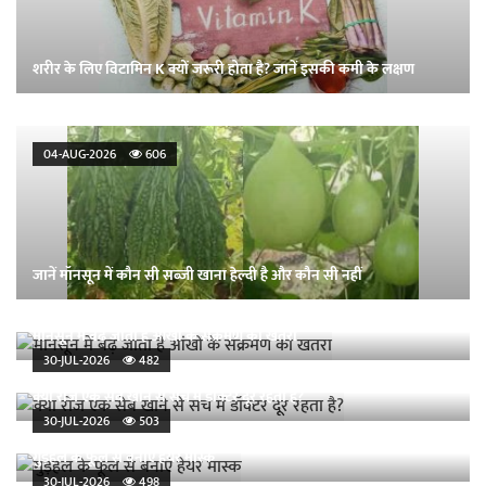
शरीर के लिए विटामिन K क्यों जरूरी होता है? जानें इसकी कमी के लक्षण
04-AUG-2026
606
जानें मॉनसून में कौन सी सब्जी खाना हेल्दी है और कौन सी नहीं
मानसून में बढ़ जाता है आंखों के संक्रमण का खतरा
30-JUL-2026
482
क्या रोज एक सेब खाने से सच में डॉक्टर दूर रहता है?
30-JUL-2026
503
गुड़हल के फूल से बनाएं हेयर मास्क
30-JUL-2026
498