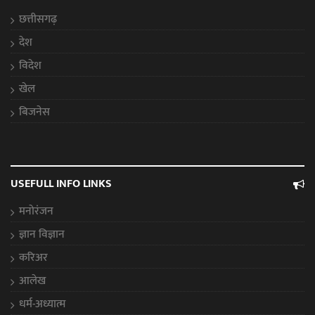
छत्तीसगढ़
देश
विदेश
खेल
बिजनेस
USEFULL INFO LINKS
मनोरंजन
ज्ञान विज्ञान
करिअर
आलेख
धर्म-अध्यात्म