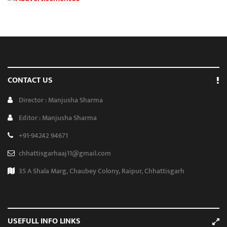
CONTACT US
Director : Manjusha Sharma
Editor : Manjusha Sharma
+91-94242 94671
chhattisgarhaaj11@gmail.com
35 A Shala Marg, Chaubey Colony, Raipur, Chhattisgarh
USEFULL INFO LINKS