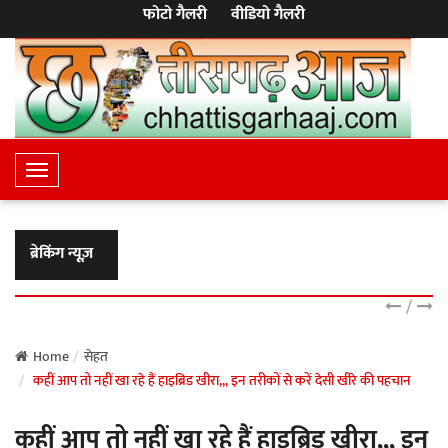
फोटो गैलरी
वीडियो गैलरी
T
o
g
g
ब्रेकिंग न्यूज़
l
e
/
N
a
Home
सेहत
कहीं आप तो नहीं खा रहे हैं हाइब्रिड खीरा,,, इन तरीकों से करें देसी खीरे की पहचान
v
i
कहीं आप तो नहीं खा रहे हैं हाइब्रिड खीरा,,, इन
g