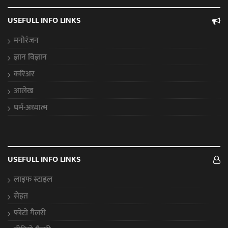
USEFULL INFO LINKS
मनोरंजन
ज्ञान विज्ञान
करिअर
आलेख
धर्म-अध्यात्म
USEFULL INFO LINKS
लाइफ स्टाइल
सेहत
फोटो गैलरी