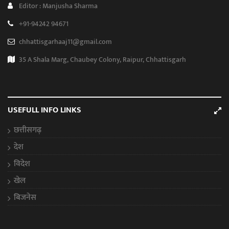
Editor : Manjusha Sharma
+91-94242 94671
chhattisgarhaaj11@gmail.com
35 A Shala Marg, Chaubey Colony, Raipur, Chhattisgarh
USEFULL INFO LINKS
छत्तीसगढ़
देश
विदेश
खेल
बिजनेस