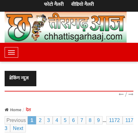
फोटो गैलरी
वीडियो गैलरी
T
o
g
g
ब्रेकिंग न्यूज़
l
e
/
N
a
Home
देश
v
Previous
1
2
3
4
5
6
7
8
9
...
1172
117
i
3
Next
g