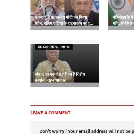
नेतन्याहू ने प्रधानमंत्री मोदी को किया
मंत्रिमंडल के 
फोन, पश्चिम एशिया के घटनाक्रम पर हुई
गति, संपर्क व्
चर्चा
प्रधानमंत्री मोद
06-AUG-2026
94
संवाद का एक वैध तरीका है विरोध
प्रदर्शन: मोहन भागवत
LEAVE A COMMENT
Don’t worry ! Your email address will not be p