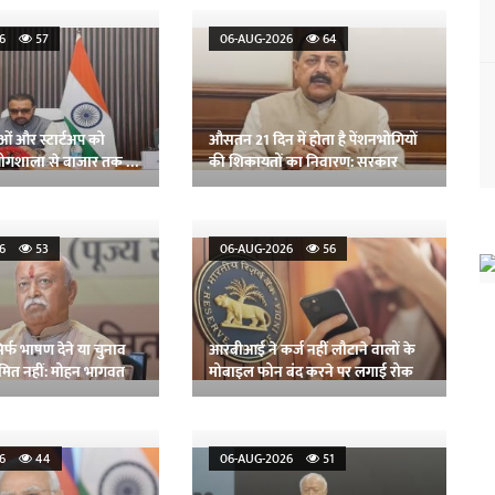
026
57
06-AUG-2026
64
ओं और स्टार्टअप को
औसतन 21 दिन में होता है पेंशनभोगियों
्रयोगशाला से बाजार तक ले
की शिकायतों का निवारण: सरकार
 जाधव
026
53
06-AUG-2026
56
सिर्फ भाषण देने या चुनाव
आरबीआई ने कर्ज नहीं लौटाने वालों के
मित नहीं: मोहन भागवत
मोबाइल फोन बंद करने पर लगाई रोक
026
44
06-AUG-2026
51