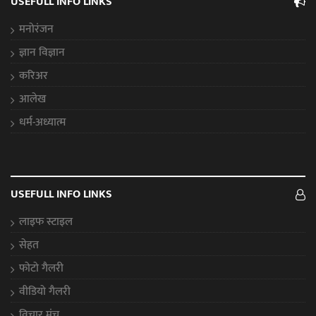
USEFULL INFO LINKS
मनोरंजन
ज्ञान विज्ञान
करिअर
आलेख
धर्म-अध्यात्म
USEFULL INFO LINKS
लाइफ स्टाइल
सेहत
फोटो गैलरी
वीडियो गैलरी
विचार मंच