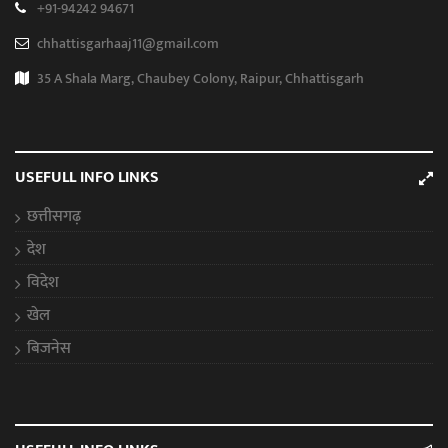
+91-94242 94671
chhattisgarhaaj11@gmail.com
35 A Shala Marg, Chaubey Colony, Raipur, Chhattisgarh
USEFULL INFO LINKS
छत्तीसगढ़
देश
विदेश
खेल
बिजनेस