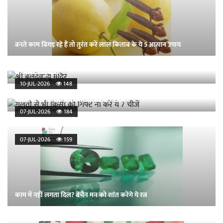
बनते काम बिगड़ रहे हैं तो तुरंत करें लाल किताब के ये 5 आसान उपाय
श्री बलदेवज्यू मंदिर
10-JUL-2026
148
गलती से भी किसी को गिफ्ट ना करें ये 7 चीजें
07-JUL-2026
184
07-JUL-2026
159
काम में नहीं लगता दिल? बेचैन मन को शांत करेंगे ये रत्न