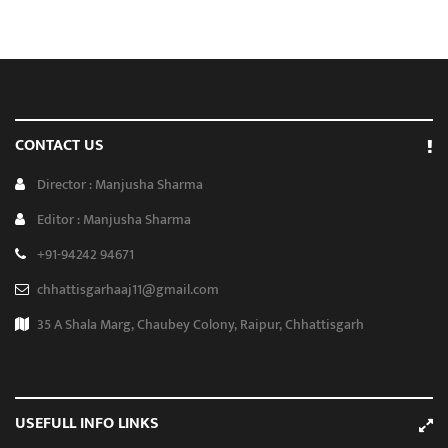
CONTACT US
Director : Manjusha Sharma
Editor : Manjusha Sharma
+91-94242 94671
chhattisgarhaaj11@gmail.com
35 A Shala Marg, Chaubey Colony, Raipur, Chhattisgarh
USEFULL INFO LINKS