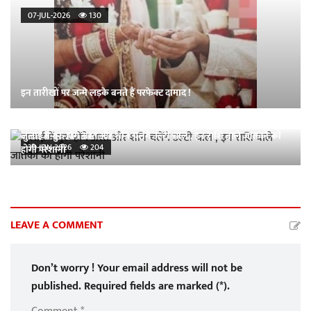
07-JUL-2026
130
इन तारीखों पर जन्मे लड़के बनते हैं परफेक्ट दामाद !
जुलाई में गुरु होंगे अस्त और शनि चलेंगे उल्टी चाल , इन राशि वाले जातकों को
30-JUN-2026
204
होगी परेशानी
LEAVE A COMMENT
Don’t worry ! Your email address will not be
published. Required fields are marked (*).