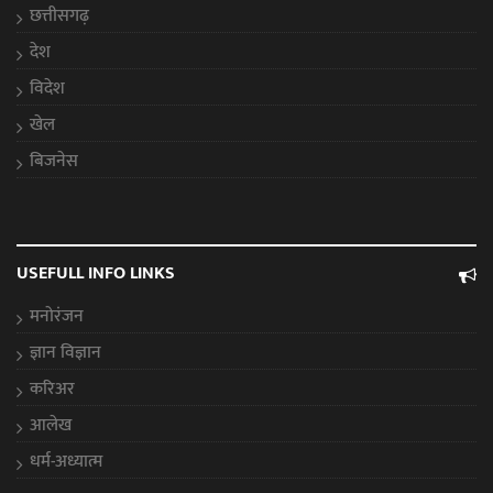
छत्तीसगढ़
देश
विदेश
खेल
बिजनेस
USEFULL INFO LINKS
मनोरंजन
ज्ञान विज्ञान
करिअर
आलेख
धर्म-अध्यात्म