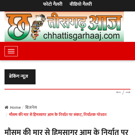
फोटो गैलरी
वीडियो गैलरी
T
o
g
g
ब्रेकिंग न्यूज़
l
e
/
N
a
Home
बिजनेस
मौसम की मार से हिमसागर आम के निर्यात पर संकट, निर्यातक परेशान
v
i
मौसम की मार से हिमसागर आम के निर्यात पर
g