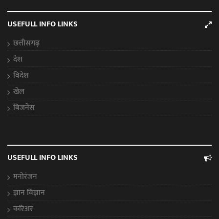
USEFULL INFO LINKS
छत्तीसगढ़
देश
विदेश
खेल
बिजनेस
USEFULL INFO LINKS
मनोरंजन
ज्ञान विज्ञान
करिअर