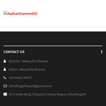
CONTACT US
Director : Manjusha Sharma
Editor : Manjusha Sharma
+91-94242 94671
chhattisgarhaaj11@gmail.com
35 A Shala Marg, Chaubey Colony, Raipur, Chhattisgarh