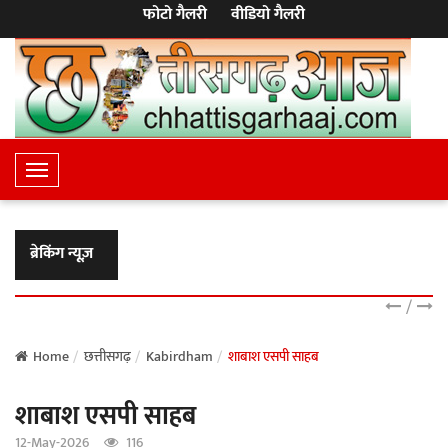
फोटो गैलरी
वीडियो गैलरी
T
o
g
g
ब्रेकिंग न्यूज़
l
e
/
N
a
Home
छत्तीसगढ़
Kabirdham
शाबाश एसपी साहब
v
शाबाश एसपी साहब
i
g
12-May-2026
116