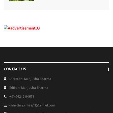
CONTACT US
Director : Manjusha Sharma
Editor : Manjusha Sharma
+91-94242 94671
chhattisgarhaaj11@gmail.com