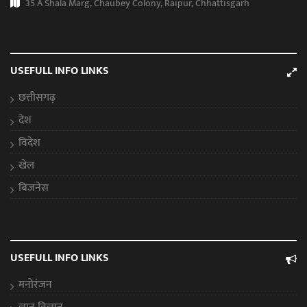
35 A Shala Marg, Chaubey Colony, Raipur, Chhattisgarh
USEFULL INFO LINKS
छत्तीसगढ़
देश
विदेश
खेल
बिजनेस
USEFULL INFO LINKS
मनोरंजन