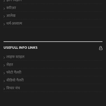
ज्ञान विज्ञान
करिअर
आलेख
धर्म-अध्यात्म
USEFULL INFO LINKS
लाइफ स्टाइल
सेहत
फोटो गैलरी
वीडियो गैलरी
विचार मंच