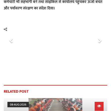
कर्मचारी भी सहभागी बने तथा साइकिल से कार्यालय पहुंचकर ऊर्जा बचत
और पर्यावरण संरक्षण का संदेश दिया।
P
N
r
e
e
x
v
t
i
o
u
s
RELATED POST
08-AUG-2026