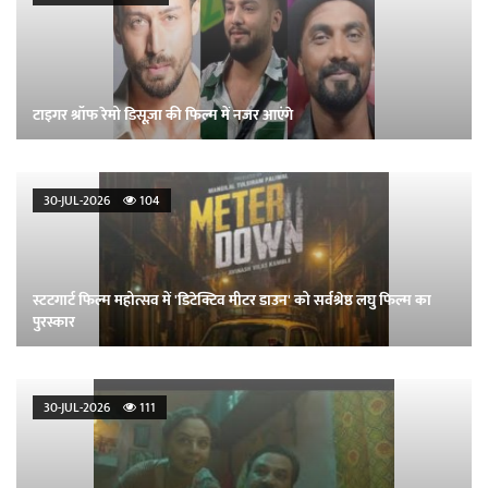
टाइगर श्रॉफ रेमो डिसूज़ा की फिल्म में नजर आएंगे
30-JUL-2026
104
स्टटगार्ट फिल्म महोत्सव में 'डिटेक्टिव मीटर डाउन' को सर्वश्रेष्ठ लघु फिल्म का
पुरस्कार
30-JUL-2026
111