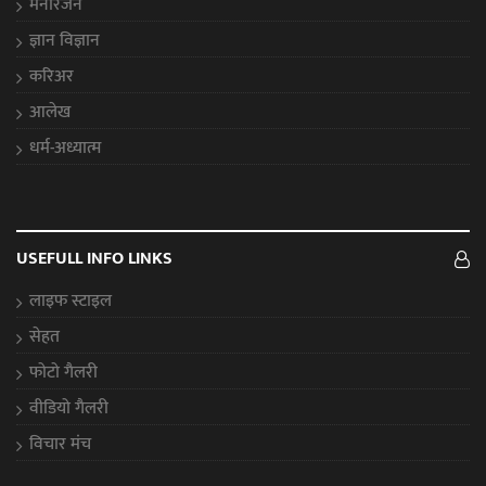
मनोरंजन
ज्ञान विज्ञान
करिअर
आलेख
धर्म-अध्यात्म
USEFULL INFO LINKS
लाइफ स्टाइल
सेहत
फोटो गैलरी
वीडियो गैलरी
विचार मंच