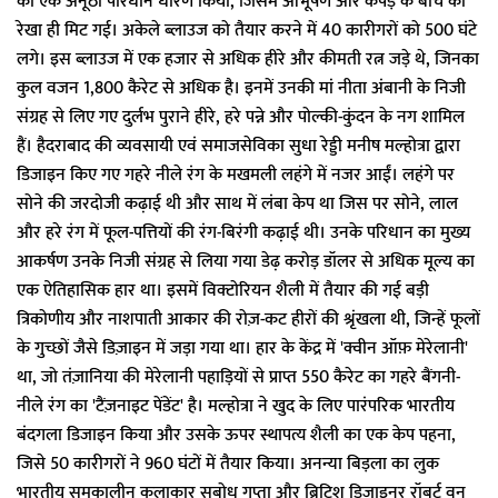
का एक अनूठा परिधान धारण किया, जिसमें आभूषण और कपड़े के बीच की
रेखा ही मिट गई। अकेले ब्लाउज को तैयार करने में 40 कारीगरों को 500 घंटे
लगे। इस ब्लाउज में एक हजार से अधिक हीरे और कीमती रत्न जड़े थे, जिनका
कुल वजन 1,800 कैरेट से अधिक है। इनमें उनकी मां नीता अंबानी के निजी
संग्रह से लिए गए दुर्लभ पुराने हीरे, हरे पन्ने और पोल्की-कुंदन के नग शामिल
हैं। हैदराबाद की व्यवसायी एवं समाजसेविका सुधा रेड्डी मनीष मल्होत्रा द्वारा
डिजाइन किए गए गहरे नीले रंग के मखमली लहंगे में नजर आईं। लहंगे पर
सोने की जरदोजी कढ़ाई थी और साथ में लंबा केप था जिस पर सोने, लाल
और हरे रंग में फूल-पत्तियों की रंग-बिरंगी कढ़ाई थी। उनके परिधान का मुख्य
आकर्षण उनके निजी संग्रह से लिया गया डेढ़ करोड़ डॉलर से अधिक मूल्य का
एक ऐतिहासिक हार था। इसमें विक्टोरियन शैली में तैयार की गई बड़ी
त्रिकोणीय और नाशपाती आकार की रोज़-कट हीरों की श्रृंखला थी, जिन्हें फूलों
के गुच्छों जैसे डिज़ाइन में जड़ा गया था। हार के केंद्र में 'क्वीन ऑफ़ मेरेलानी'
था, जो तंज़ानिया की मेरेलानी पहाड़ियों से प्राप्त 550 कैरेट का गहरे बैंगनी-
नीले रंग का 'टैंज़नाइट पेंडेंट' है। मल्होत्रा ने खुद के लिए पारंपरिक भारतीय
बंदगला डिजाइन किया और उसके ऊपर स्थापत्य शैली का एक केप पहना,
जिसे 50 कारीगरों ने 960 घंटों में तैयार किया। अनन्या बिड़ला का लुक
भारतीय समकालीन कलाकार सुबोध गुप्ता और ब्रिटिश डिजाइनर रॉबर्ट वुन