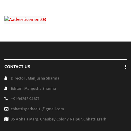
CONTACT US
Director : Manjusha Sharma
Editor : Manjusha Sharma
+91-94242 94671
chhattisgarhaaj11@gmail.com
35 A Shala Marg, Chaubey Colony, Raipur, Chhattisgarh