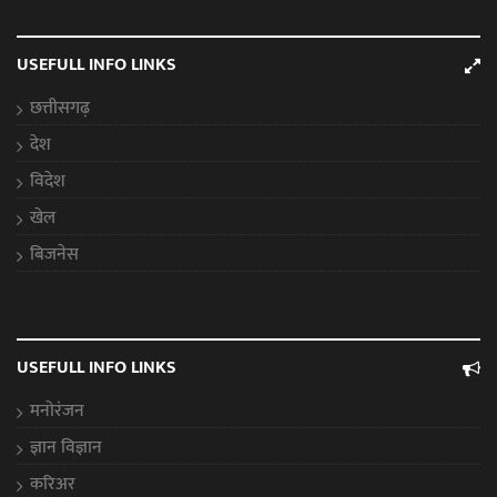
USEFULL INFO LINKS
छत्तीसगढ़
देश
विदेश
खेल
बिजनेस
USEFULL INFO LINKS
मनोरंजन
ज्ञान विज्ञान
करिअर