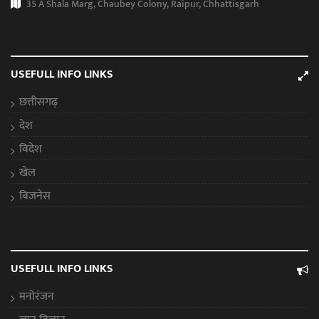
35 A Shala Marg, Chaubey Colony, Raipur, Chhattisgarh
USEFULL INFO LINKS
छत्तीसगढ़
देश
विदेश
खेल
बिजनेस
USEFULL INFO LINKS
मनोरंजन