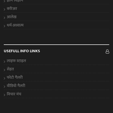
ज्ञान विज्ञान
करिअर
आलेख
धर्म-अध्यात्म
USEFULL INFO LINKS
लाइफ स्टाइल
सेहत
फोटो गैलरी
वीडियो गैलरी
विचार मंच