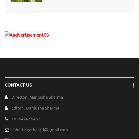
CONTACT US
Director : Manjusha Sharma
Editor : Manjusha Sharma
+91-94242 94671
chhattisgarhaaj11@gmail.com