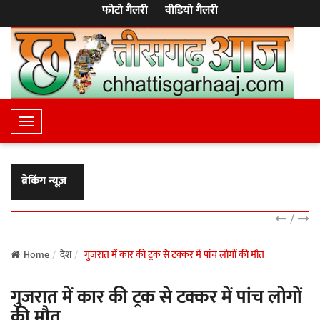
फोटो गैलरी
वीडियो गैलरी
T
o
g
g
ब्रेकिंग न्यूज़
l
e
/
N
a
Home
देश
गुजरात में कार की ट्रक से टक्कर में पांच लोगों की मौत
v
गुजरात में कार की ट्रक से टक्कर में पांच लोगों
i
g
की मौत