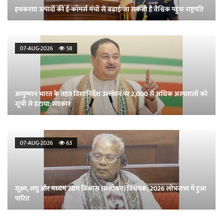
हथकरघा उत्पादों की ई-कॉमर्स मंचों से बढ़ाई जा सकती है वैश्विक पहुंचः राष्ट्रपति
07-AUG-2026
58
आयुष्मान भारत के तहत दिशानिर्देश उल्लंघन पर 2,000 से अधिक अस्पतालों को
सूची से हटाया: सरकार
07-AUG-2026
63
सूक्ष्म, लघु और मध्यम उद्यम विकास (संशोधन) विधेयक, 2026 लोभसभा में हुआ
पारित