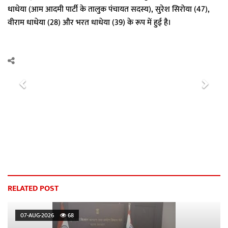
धाधेया (आम आदमी पार्टी के तालुक पंचायत सदस्य), सुरेश सिरोया (47),
वीराम धाधेया (28) और भरत धाधेया (39) के रूप में हुई है।
P
N
r
e
e
x
v
t
i
o
u
s
RELATED POST
07-AUG-2026
68