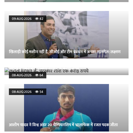
09-AUG-2026
42
खिलाड़ी कोई मशीन नहीं है, सीओई और टीम प्रबंधन में अच्छा तालमेल: लक्ष्मण
लद्दाख मैराथन की पुरस्कार राशि एक करोड़ रुपये
08-AUG-2026
64
08-AUG-2026
54
आशीष यादव ने विश्व अंडर 20 चैम्पियनशिप में भालाफेंक में रजत पदक जीता