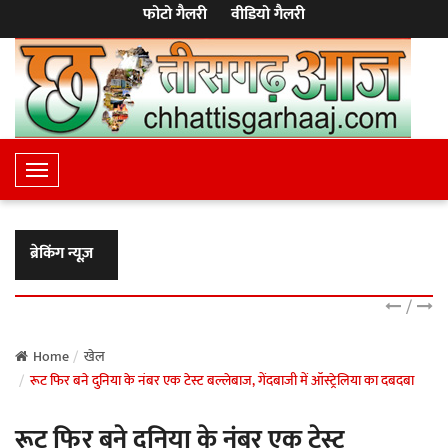
फोटो गैलरी
वीडियो गैलरी
T
o
g
g
ब्रेकिंग न्यूज़
l
e
/
N
a
Home
खेल
रूट फिर बने दुनिया के नंबर एक टेस्ट बल्लेबाज, गेंदबाजी में ऑस्ट्रेलिया का दबदबा
v
i
रूट फिर बने दुनिया के नंबर एक टेस्ट
g