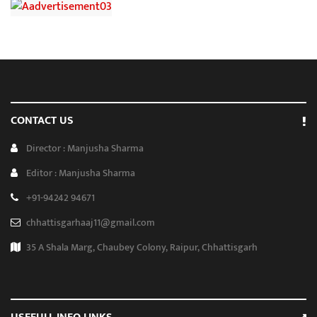
CONTACT US
Director : Manjusha Sharma
Editor : Manjusha Sharma
+91-94242 94671
chhattisgarhaaj11@gmail.com
35 A Shala Marg, Chaubey Colony, Raipur, Chhattisgarh