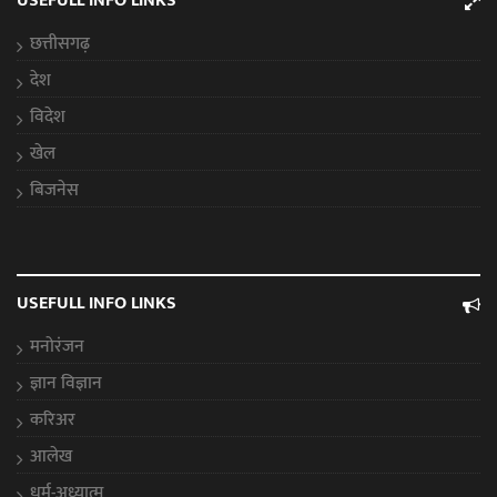
USEFULL INFO LINKS
छत्तीसगढ़
देश
विदेश
खेल
बिजनेस
USEFULL INFO LINKS
मनोरंजन
ज्ञान विज्ञान
करिअर
आलेख
धर्म-अध्यात्म