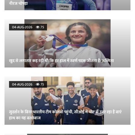
नीरज चोपड़ा
04-AUG-2026
75
खुद से लगातार कह रही थी कि हर हाल में स्वर्ण पदक जीतना है: अस्मिता
04-AUG-2026
75
सुदर्शन के बिना भारतीय टीम कोलंबो पहुंची, सीओई में चोट से उबर रहा है बाएं
हाथ का यह बल्लेबाज