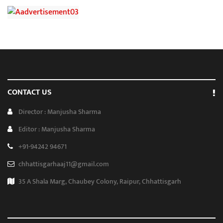
CONTACT US
Director : Manjusha Sharma
Editor : Manjusha Sharma
+91-94242 94671
chhattisgarhaaj11@gmail.com
35 A Shala Marg, Chaubey Colony, Raipur, Chhattisgarh