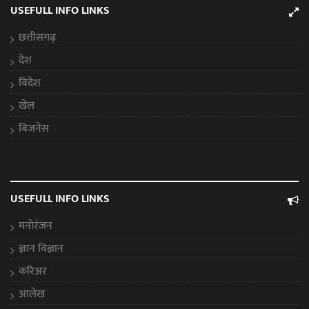
USEFULL INFO LINKS
छत्तीसगढ़
देश
विदेश
खेल
बिजनेस
USEFULL INFO LINKS
मनोरंजन
ज्ञान विज्ञान
करिअर
आलेख