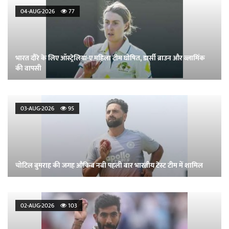
04-AUG-2026
77
भारत दौरे के लिए ऑस्ट्रेलिया-ए महिला टीम घोषित, डार्सी ब्राउन और व्लामिंक
की वापसी
03-AUG-2026
95
चोटिल बुमराह की जगह औकिब नबी पहली बार भारतीय टेस्ट टीम में शामिल
02-AUG-2026
103